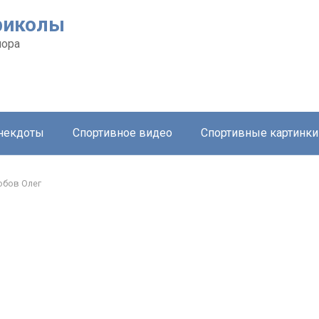
риколы
мора
анекдоты
Спортивное видео
Спортивные картинки
бов Олег