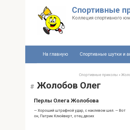
Перейти
Спортивные п
к
контенту
Коллеция спортивного ю
На главную
Спортивные шутки и 
Спортивные приколы
»
Жоло
Жолобов Олег
Перлы Олега Жолобова
— Хороший штрафной удар, с наклевом шел. — Вот
он, Патрик Клюйверт, отец двоих