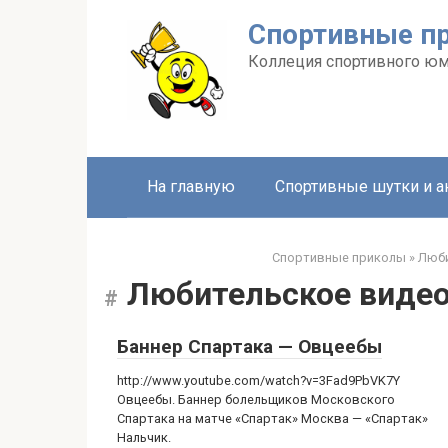
Перейти
Спортивные п
к
контенту
Коллеция спортивного ю
На главную
Спортивные шутки и 
Спортивные приколы
»
Люби
Любительское виде
Баннер Спартака — Овцеебы
http://www.youtube.com/watch?v=3Fad9PbVK7Y
Овцеебы. Баннер болельщиков Московского
Спартака на матче «Спартак» Москва — «Спартак»
Нальчик.