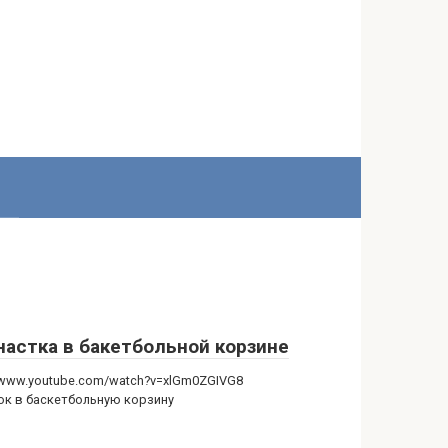
настка в бакетбольной корзине
//www.youtube.com/watch?v=xlGm0ZGIVG8
к в баскетбольную корзину