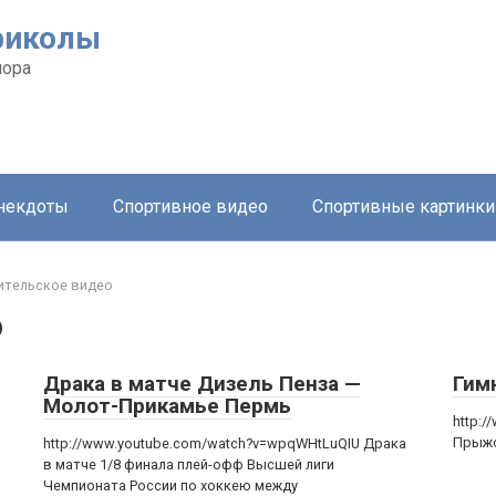
риколы
мора
анекдоты
Спортивное видео
Спортивные картинки
тельское видео
о
Драка в матче Дизель Пенза —
Гим
Молот-Прикамье Пермь
http:
Прыжо
http://www.youtube.com/watch?v=wpqWHtLuQIU Драка
в матче 1/8 финала плей-офф Высшей лиги
Чемпионата России по хоккею между