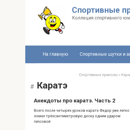
Перейти
Спортивные п
к
контенту
Коллеция спортивного ю
На главную
Спортивные шутки и 
Спортивные приколы
»
Кара
Каратэ
Анекдоты про каратэ. Часть 2
Всего после четырёх уроков каратэ Федор уже легко
ломал трёхсантиметровую доску одним ударом
гипсовой