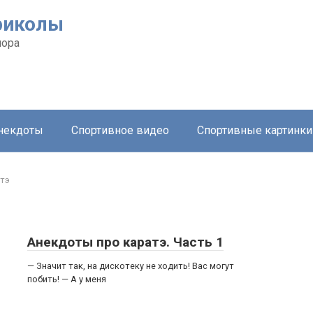
риколы
мора
анекдоты
Спортивное видео
Спортивные картинки
тэ
Анекдоты про каратэ. Часть 1
— Значит так, на дискотеку не ходить! Вас могут
побить! — А у меня