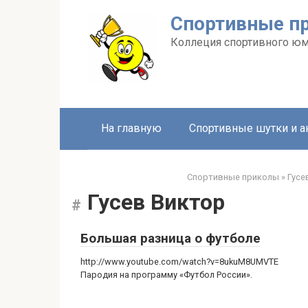
Перейти
Спортивные п
к
контенту
Коллеция спортивного ю
На главную
Спортивные шутки и 
Спортивные приколы
»
Гусе
Гусев Виктор
Большая разница о футболе
http://www.youtube.com/watch?v=8ukuM8UMVTE
Пародия на программу «Футбол России».