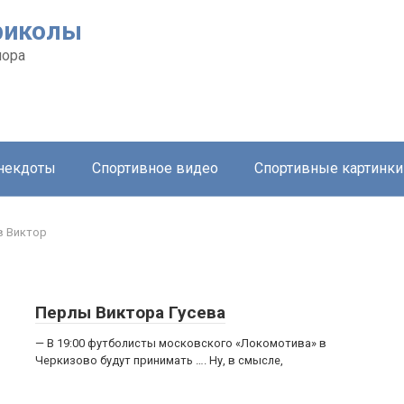
риколы
мора
анекдоты
Спортивное видео
Спортивные картинки
в Виктор
Перлы Виктора Гусева
— В 19:00 футболисты московского «Локомотива» в
Черкизово будут принимать …. Ну, в смысле,