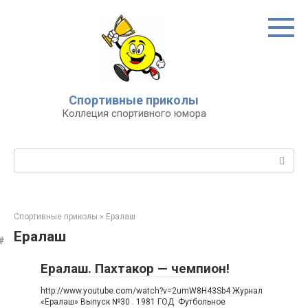
Перейти
к
контенту
Спортивные приколы
Коллеция спортивного юмора
Поиск:
Спортивные приколы
»
Ералаш
Ералаш
Ералаш. Пахтакор — чемпион!
http://www.youtube.com/watch?v=2umW8H43Sb4 Журнал
«Ералаш» Выпуск №30 . 1981 ГОД Футбольное