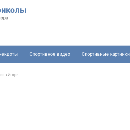
риколы
мора
анекдоты
Спортивное видео
Спортивные картинки
сов Игорь