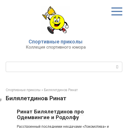
Перейти
к
контенту
Спортивные приколы
Коллеция спортивного юмора
Поиск:
Спортивные приколы
»
Билялетдинов Ринат
Билялетдинов Ринат
Ринат Билялетдинов про
Одемвингие и Родолфу
Расстроенный последними неудачами «Локомотива» и