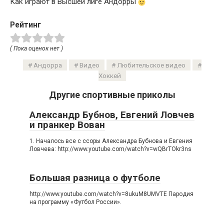
Как играют в Высшей лиге Андорры
Рейтинг
( Пока оценок нет )
Андорра
Видео
Любительское видео
Хоккей
Другие спортивные приколы
Александр Бубнов, Евгений Ловчев
и пранкер Вован
1. Началось все с ссоры Александра Бубнова и Евгения
Ловчева: http://www.youtube.com/watch?v=wQBrTOkr3ns
Большая разница о футболе
http://www.youtube.com/watch?v=8ukuM8UMVTE Пародия
на программу «Футбол России».