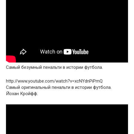
Cамый безумный пенальти в истории футбола.
http://www.youtube.com/watch?v=xcNYdnPiPmQ
Самый оригинальный пенальти в истории футбола.
Йохан Кройфф.