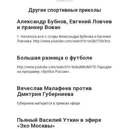
Другие спортивные приколы
Александр Бубнов, Евгений Ловчев
и пранкер Вован
1. Началось все с ссоры Александра Бубнова и Евгения
Ловчева: http://www.youtube.com/watch?v=wQBrTOkr3ns
Большая разница о футболе
http://www.youtube.com/watch?v=8ukuM8UMVTE Пародия
на программу «Футбол России».
Вячеслав Малафеев против
Дмитрия Губерниева
Губерниев матерится в прямом эфире.
Пьяный Василий Уткин в эфире
«Эхо Москвы»