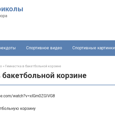
риколы
мора
анекдоты
Спортивное видео
Спортивные картинки
ео
»
Гимнастка в бакетбольной корзине
в бакетбольной корзине
ube.com/watch?v=xlGm0ZGIVG8
тбольную корзину