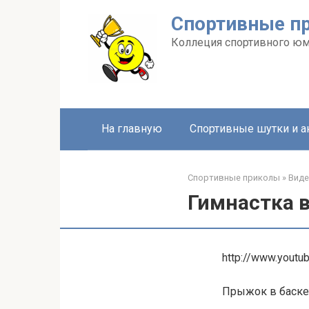
Перейти
Спортивные п
к
контенту
Коллеция спортивного ю
На главную
Спортивные шутки и 
Спортивные приколы
»
Вид
Гимнастка 
http://www.yout
Прыжок в баске