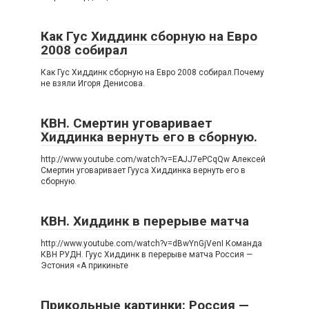
Как Гус Хиддинк сборную на Евро
2008 собирал
Как Гус Хиддинк сборную на Евро 2008 собирал.Почему
не взяли Игоря Денисова.
КВН. Смертин уговаривает
Хиддинка вернуть его в сборную.
http://www.youtube.com/watch?v=EAJJ7ePCqQw Алексей
Смертин уговаривает Гууса Хиддинка вернуть его в
сборную.
КВН. Хиддинк в перерыве матча
http://www.youtube.com/watch?v=dBwYnGjVenI Команда
КВН РУДН. Гуус Хиддинк в перерыве матча Россия —
Эстония «А прикиньте
Прикольные картинки: Россия —