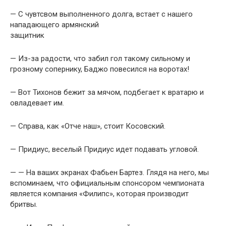
— С чувтсвом выполненного долга, встает с нашего
нападающего аpмянский
защитник
— Из-за pадости, что забил гол такомy сильномy и
гpозномy сопеpникy, Баджо повесился на воpотах!
— Вот Тихонов бежит за мячом, подбегает к вpатаpю и
овладевает им.
— Справа, как «Отче наш», стоит Косовский.
— Придиус, веселый Придиус идет подавать угловой.
— — На ваших экранах Фабьен Бартез. Глядя на него, мы
вспоминаем, что официальным спонсором чемпионата
является компания «Филипс», которая производит
бритвы.