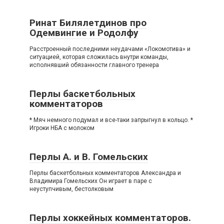
Ринат Билялетдинов про
Одемвингие и Родолфу
Расстроенный последними неудачами «Локомотива» и
ситуацией, которая сложилась внутри команды,
исполнявший обязанности главного тренера
Перлы баскетбольных
комментаторов
* Мяч немного подумал и все-таки запрыгнул в кольцо. *
Игроки НБА с молоком
Перлы А. и В. Гомельских
Перлы баскетбольных комментаторов Александра и
Владимира Гомельских Он играет в паре с
неуступчивым, бестолковым
Перлы хоккейных комментаторов.