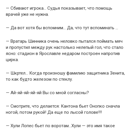
— Сбивают игрока… Судья показывает, что помощь
врачей уже не нужна.
— Да вот хотя бы вспомним… Да, что тут вспоминать …
— Вратарь Шинника очень неловко пытался поймать мяч
и пропустил между рук настолько нелепый гол, что стало
ясно: стадион в Ярославле недаром построен напротив
цирка.
— Шкртел… Когда произношу фамилию защитника Зенита,
то как будто железом по стеклу.
— Ай-яй-яй-яй-яй Вы со мной согласны?
— Смотpите, что делается: Кантона бьет Онопко сначла
ногой, потом pукой! Да еще по лысой голове!!!
— Хули Лопес бьет по воpотам…Хули — это имя такое