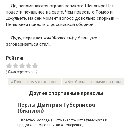
— Да, вспоминаются строки великого Шекспира:Нет
повести печальнее на свете, Чем повесть о Ромео и
Джульете. На сей момент вопрос довольно спорный —
Печальней повесть о российской сборной…
— Дуду, передает мяч Жожо, тьфу блин, уже
заговариваться стал…
Рейтинг
( Пока оценок нет )
Перлы комментаторов
Футбольные комментаторы
Другие спортивные приколы
Перлы Дмитрия Губерниева
(биатлон)
— Все-таки молодец — отмахал три штрафных круга и
продолжает стрелять так же уверенно,