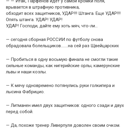
— — Итак, Парфенов идет у самой кромки поля,
врывается в штрафную противника,
обходит всех защитников, УДАР!!! Штанга. Еще УДАР!!!
Опять штанга. УДАР! УДАР!
УДАР! Господи, дайте ему хоть мяч, что-ли…
— сегодня сборная РОССИИ по футболу снова
обрадовала болельщиков……..на сей раз Щвейцарских
— Пробиться в одну восьмую финала не смогли такие
сильные команды, как нигерийские орлы, камерунские
львы и наши козлы.
— К мячу одновремено потянулись руки голкипера и
лысина Фабрицио.
— Литманен имел двух защитников: одного сзади и двух
перед собой.
— Да, похоже тренер Ливерпуля доволен своим очком.