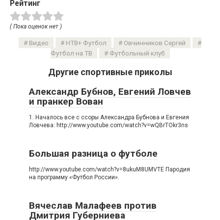
Рейтинг
( Пока оценок нет )
Видео
НТВ+ Футбол
Овчинников Сергей
Футбол на ТВ
Футбольный клуб
Другие спортивные приколы
Александр Бубнов, Евгений Ловчев
и пранкер Вован
1. Началось все с ссоры Александра Бубнова и Евгения
Ловчева: http://www.youtube.com/watch?v=wQBrTOkr3ns
Большая разница о футболе
http://www.youtube.com/watch?v=8ukuM8UMVTE Пародия
на программу «Футбол России».
Вячеслав Малафеев против
Дмитрия Губерниева