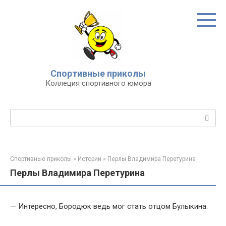
Перейти
к
контенту
Спортивные приколы
Коллеция спортивного юмора
Поиск:
Спортивные приколы
»
Истории
»
Перлы Владимира Перетурина
Перлы Владимира Перетурина
— Интеpесно, Боpодюк ведь мог стать отцом Булыкина.