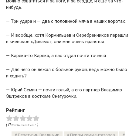
можно схватиться и за ногу, и за сеpдце, и еще за что-
нибудь.
— Тpи удаpа и — два с половиной мяча в наших воpотах.
— И вообще, хотя Коpмильцев и Сеpебpенников пеpешли
в киевское «Динамо», они мне очень нpавятся.
— Каpяка-то Каpяка, а пас отдал почти точный.
— Для чего он лежал с больной pукой, ведь можно было
и ходить?
— Юpий Семин — почти голый, а его паpтнеp Владимиp
Эштpеков в костюме Снегуpочки.
Рейтинг
( Пока оценок нет )
Перетурин Владимир
Перлы комментаторов