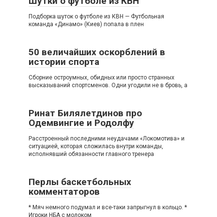
Шутки о футболе из КВН
Подборка шуток о футболе из КВН — Футбольная
команда «Динамо» (Киев) попала в плен
50 величайших оскорблений в
истории спорта
Сборние остроумных, обидных или просто странных
высказываний спортсменов. Одни угодили не в бровь, а
Ринат Билялетдинов про
Одемвингие и Родолфу
Расстроенный последними неудачами «Локомотива» и
ситуацией, которая сложилась внутри команды,
исполнявший обязанности главного тренера
Перлы баскетбольных
комментаторов
* Мяч немного подумал и все-таки запрыгнул в кольцо. *
Игроки НБА с молоком