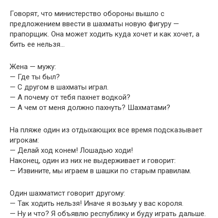
Говорят, что министерство обороны вышло с
предложением ввести в шахматы новую фигуру —
прапорщик. Она может ходить куда хочет и как хочет, а
бить ее нельзя…
Жена — мужу:
— Где ты был?
— С другом в шахматы играл.
— А почему от тебя пахнет водкой?
— А чем от меня должно пахнуть? Шахматами?
На пляже один из отдыхающих все время подсказывает
игрокам:
— Делай ход конем! Лошадью ходи!
Наконец, один из них не выдерживает и говорит:
— Извините, мы играем в шашки по старым правилам.
Один шахматист говорит другому:
— Так ходить нельзя! Иначе я возьму у вас короля.
— Ну и что? Я объявлю республику и буду играть дальше.