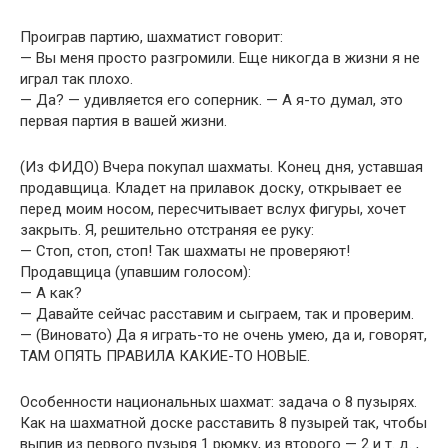
Проиграв партию, шахматист говорит:
— Вы меня просто разгромили. Еще никогда в жизни я не
играл так плохо.
— Да? — удивляется его соперник. — А я-то думал, это
первая партия в вашей жизни.
(Из ФИДО) Вчера покупал шахматы. Конец дня, уставшая
продавщица. Кладет на прилавок доску, открывает ее
перед моим носом, пересчитывает вслух фигуры, хочет
закрыть. Я, решительно отстраняя ее руку:
— Стоп, стоп, стоп! Так шахматы не проверяют!
Продавщица (упавшим голосом):
— А как?
— Давайте сейчас расставим и сыграем, так и проверим.
— (Виновато) Да я играть-то не очень умею, да и, говорят,
ТАМ ОПЯТЬ ПРАВИЛА КАКИЕ-ТО HОВЫЕ.
Особенности национальных шахмат: задача о 8 пузырях.
Как на шахматной доске расставить 8 пузырей так, чтобы
выпив из первого пузыря 1 рюмку, из второго — 2 и т. д. ,