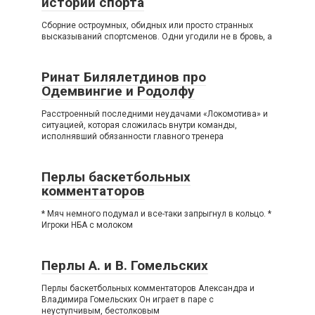
истории спорта
Сборние остроумных, обидных или просто странных
высказываний спортсменов. Одни угодили не в бровь, а
Ринат Билялетдинов про
Одемвингие и Родолфу
Расстроенный последними неудачами «Локомотива» и
ситуацией, которая сложилась внутри команды,
исполнявший обязанности главного тренера
Перлы баскетбольных
комментаторов
* Мяч немного подумал и все-таки запрыгнул в кольцо. *
Игроки НБА с молоком
Перлы А. и В. Гомельских
Перлы баскетбольных комментаторов Александра и
Владимира Гомельских Он играет в паре с
неуступчивым, бестолковым