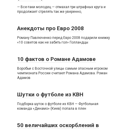
— Все-таки молодец — отмахал три штрафных круга и
продолжает стрелять так же уверенно,
Анекдоты про Евро 2008
Роману Павлюченко перед Евро 2008 подарили книжку
«10 советов как не забить гол» Голландцы
10 фактов о Романе Адамове
Воробьи с Восточной улицы самым опасным игроком
чемпионата России считают Романа Адамова. Роман
Адамов
Шутки о футболе из КВН
Подборка шуток о футболе из КВН — Футбольная
команда «Динамо» (Киев) попала в плен
50 величайших оскорблений в