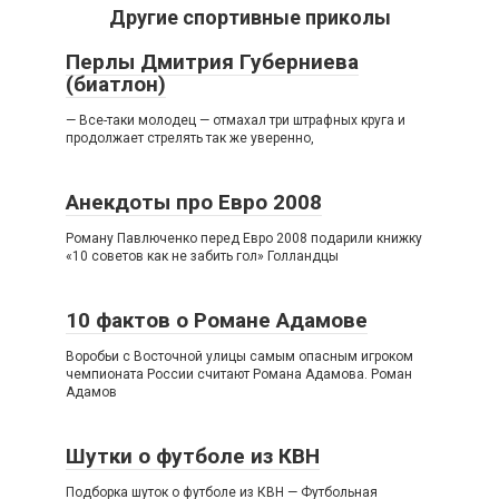
Другие спортивные приколы
Перлы Дмитрия Губерниева
(биатлон)
— Все-таки молодец — отмахал три штрафных круга и
продолжает стрелять так же уверенно,
Анекдоты про Евро 2008
Роману Павлюченко перед Евро 2008 подарили книжку
«10 советов как не забить гол» Голландцы
10 фактов о Романе Адамове
Воробьи с Восточной улицы самым опасным игроком
чемпионата России считают Романа Адамова. Роман
Адамов
Шутки о футболе из КВН
Подборка шуток о футболе из КВН — Футбольная