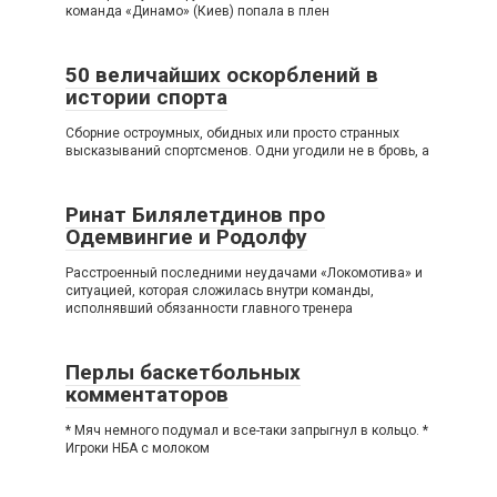
команда «Динамо» (Киев) попала в плен
50 величайших оскорблений в
истории спорта
Сборние остроумных, обидных или просто странных
высказываний спортсменов. Одни угодили не в бровь, а
Ринат Билялетдинов про
Одемвингие и Родолфу
Расстроенный последними неудачами «Локомотива» и
ситуацией, которая сложилась внутри команды,
исполнявший обязанности главного тренера
Перлы баскетбольных
комментаторов
* Мяч немного подумал и все-таки запрыгнул в кольцо. *
Игроки НБА с молоком