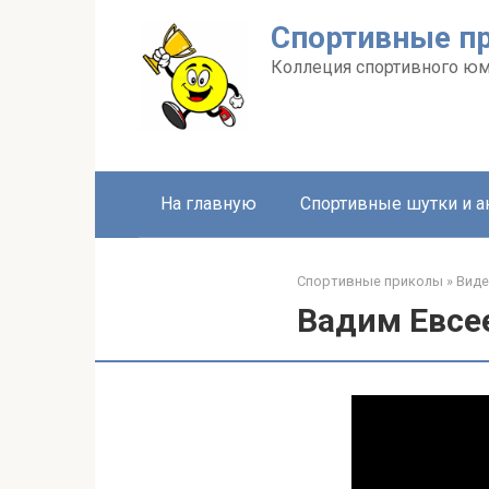
Перейти
Спортивные п
к
контенту
Коллеция спортивного ю
На главную
Спортивные шутки и 
Спортивные приколы
»
Вид
Вадим Евсее