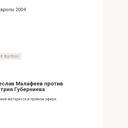
Европы 2004
Футбол
еслав Малафеев против
трия Губерниева
ниев матерится в прямом эфире.