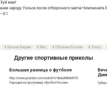
 Хуй вам!
ание народу Уэльса после отборочного матча Чемпионата 
— 0:1
Евсеев Вадим
Мат
Сборная России
Уэльс
Другие спортивные приколы
Большая разница о футболе
Вяч
Дми
http://www.youtube.com/watch?v=8ukuM8UMVTE
Пародия на программу «Футбол России».
Губер