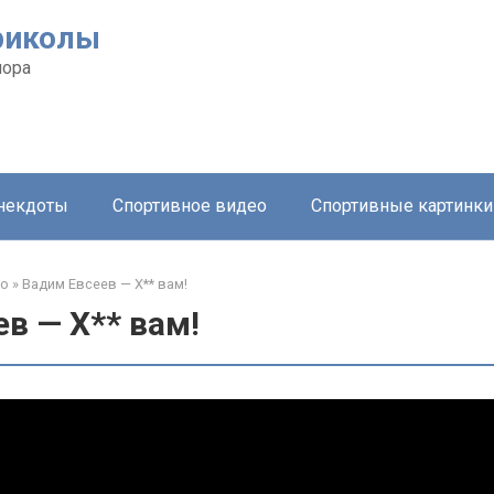
риколы
мора
анекдоты
Спортивное видео
Спортивные картинки
ео
»
Вадим Евсеев — Х** вам!
в — Х** вам!