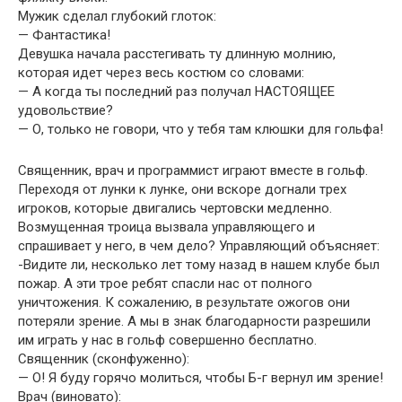
Мужик сделал глубокий глоток:
— Фантастика!
Девушка начала расстегивать ту длинную молнию,
которая идет через весь костюм со словами:
— А когда ты последний раз получал НАСТОЯЩЕЕ
удовольствие?
— О, только не говори, что у тебя там клюшки для гольфа!
Священник, врач и программист играют вместе в гольф.
Переходя от лунки к лунке, они вскоре догнали трех
игроков, которые двигались чертовски медленно.
Возмущенная троица вызвала управляющего и
спрашивает у него, в чем дело? Управляющий объясняет:
-Видите ли, несколько лет тому назад в нашем клубе был
пожар. А эти трое ребят спасли нас от полного
уничтожения. К сожалению, в результате ожогов они
потеряли зрение. А мы в знак благодарности разрешили
им играть у нас в гольф совершенно бесплатно.
Священник (сконфуженно):
— О! Я буду горячо молиться, чтобы Б-г вернул им зрение!
Врач (виновато):