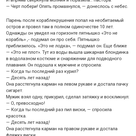
И впрямь сверкнула молния и поразила… пастора.
— Черт побери! Опять промахнулся, — донеслось с небес.
Парень после кораблекрушения попал на необитаемый
остров и провел там в полном одиночестве 10 лет.
Однажды он увидел на горизонте пятнышко «Это не
корабль» ,- подумал он про себя. Пятнышко
приблизилось. «Это не лодка», — подумал он. Еще ближе
— «Это не плот». Тут из воды вышла шикарная блондинка
в водолазном костюме и снаряжении для подводного
плавания. Он подошла к мужчине и спросила:
— Когда ты последний раз курил?
— Десять лет назад!
Она расстегнула карман на левом рукаве и достала пачку
сигарет.
Мужик взял одну, прикурил, сделал затяжку и воскликнул:
— О, превосходно!
— Когда ты последний раз пил виски, — спросила
красотка.
— Десять лет назад!
Она расстегнула карман на правом рукаве и достала
фляжку виски.