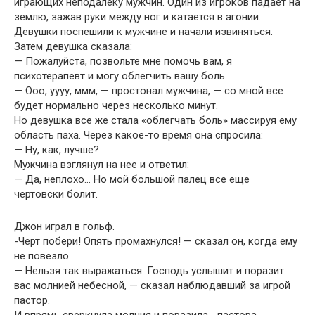
играющих неподалеку мужчин. Один из игроков падает на
землю, зажав руки между ног и катается в агонии.
Девушки поспешили к мужчине и начали извиняться.
Затем девушка сказала:
— Пожалуйста, позвольте мне помочь вам, я
психотерапевт и могу облегчить вашу боль.
— Ооо, уууу, ммм, — простонал мужчина, — со мной все
будет нормально через несколько минут.
Но девушка все же стала «облегчать боль» массируя ему
область паха. Через какое-то время она спросила:
— Ну, как, лучше?
Мужчина взглянул на нее и ответил:
— Да, неплохо… Но мой большой палец все еще
чертовски болит.
Джон играл в гольф.
-Черт побери! Опять промахнулся! — сказал он, когда ему
не повезло.
— Нельзя так выражаться. Господь услышит и поразит
вас молнией небесной, — сказал наблюдавший за игрой
пастор.