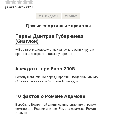
( Пока оценок нет )
Анекдоты
Гольф
Другие спортивные приколы
Перлы Дмитрия Губерниева
(биатлон)
— Все-таки молодец — отмахал три штрафных круга и
продолжает стрелять так же уверенно,
Анекдоты про Евро 2008
Роману Павлюченко перед Евро 2008 подарили книжку
«10 советов как не забить гол» Голландцы
10 фактов о Романе Адамове
Воробьи с Восточной улицы самым опасным игроком
чемпионата России считают Романа Адамова. Роман
Адамов