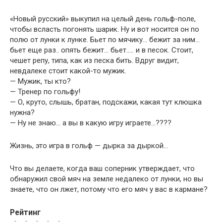
«Новый русский» выкупил на целый день гольф-поле,
чтобы всласть погонять шарик. Ну и вот носится он по
полю от лунки к лунке. Бьет по мячику… бежит за ним…
бьет еще раз.. опять бежит… бьет….. и в песок. Стоит,
чешет репу, типа, как из песка бить. Вдруг видит,
невдалеке стоит какой-то мужик.
— Мужик, ты кто?
— Тренер по гольфу!
— О, круто, слышь, братан, подскажи, какая тут клюшка
нужна?
— Ну не знаю… а вы в какую игру играете…????
Жизнь, это игра в гольф — дырка за дыркой…
Что вы делаете, когда ваш соперник утверждает, что
обнаружил свой мяч на земле недалеко от лунки, но вы
знаете, что он лжет, потому что его мяч у вас в кармане?
Рейтинг