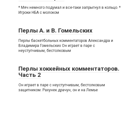
* Мяч немного подумал и все-таки запрыгнул в кольцо. *
Игроки НБА с молоком
Перлы А. и В. Гомельских
Перлы баскетбольных комментаторов Александра и
Владимира Гомельских Он играет в паре с
неуступчивым, бестолковым
Перлы хоккейных комментаторов.
Часть 2
Он играет в паре с неуступчивым, бестолковым
защитником. Рахунек драчун, он и на Лемье