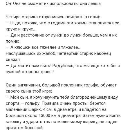
Он: Она не сможет их использовать, она левша.
Четыре старика отправились поиграть в гольф.
— Н-да, похоже, что с годами эти холмы становятся все
круче и круче…
— Да и расстояние от лунки до лунки больше, чем я их
помню.
— А клюшки все тяжелее и тяжелее…
Наслушавшись их жалоб, четвертый старик наконец
сказал:
— Да хватит вам ныть! Радуйтесь, что мы еще хотя бы с
нужной стороны травы!
Один англичанин, большой поклонник гольфа, обучает
своего сына этой игре:
— Мой сын, я хочу научить тебя благороднейшему виду
спорта — гольфу. Правила очень просты: берется
маленький шарик, 4 см. в диаметре, и кладется на
большой около 13000 км в диаметре. Затем нужно взять
клюшку и ударить так по маленькому шарику, не задев
при этом большой.