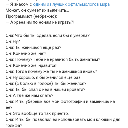
— Я знаком с
одним из лучших офтальмологов мира
.
Может, он сумеет их вылечить…
Программист (небрежно):
— А хрена им по ночам не играть?!
Она: Что бы ты сделал, если бы я умерла?
Он: Ну?
Она: Ты женишься еще раз?
Он: Конечно же, нет!
Она: Почему? Тебе не нравится быть женатым?
Он: Конечно же, нравится!
Она: Тогда почему же ты не женишься вновь?
Он: Ну хорошо, я бы женился еще раз.
Она: (с болью в голосе) Ты бы женился?
Она: Ты бы спал с ней в нашей кровати?
Он: А где же нам спать?
Она: И ты уберешь все мои фотографии и заменишь на
ее?
Он: Это вообще то так принято.
Она: И ты бы позволил ей использовать мои клюшки для
гольфа?