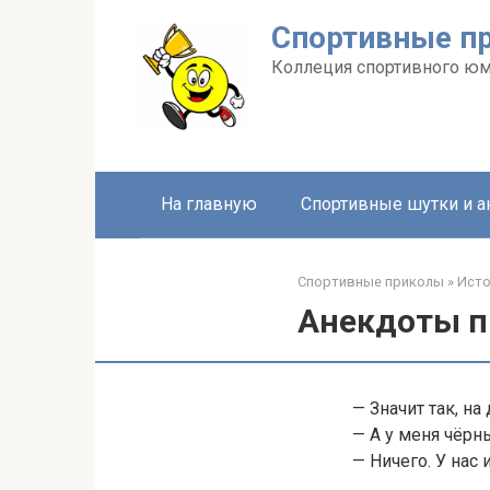
Перейти
Спортивные п
к
контенту
Коллеция спортивного ю
На главную
Спортивные шутки и 
Спортивные приколы
»
Ист
Анекдоты пр
— Значит так, на
— А у меня чёрн
— Ничего. У нас