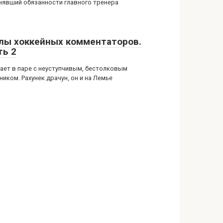
нявший обязанности главного тренера
лы хоккейных комментаторов.
ть 2
рает в паре с неуступчивым, бестолковым
иком. Рахунек драчун, он и на Лемье