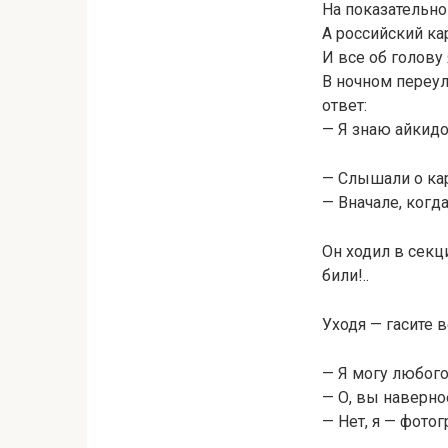
Hа показательно
А российский кар
И все об голову 
В ночном переул
ответ:
— Я знаю айкидо
— Слышали о кар
— Вначале, когд
Он ходил в секц
били!..
Уходя — гасите в
— Я могу любого
— О, вы наверно
— Нет, я — фотог