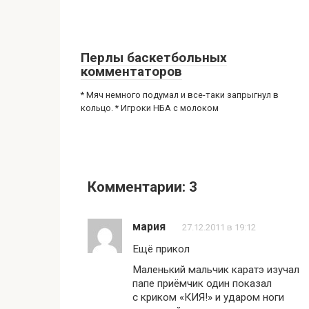
Перлы баскетбольных
комментаторов
* Мяч немного подумал и все-таки запрыгнул в
кольцо. * Игроки НБА с молоком
Комментарии: 3
мария
27.12.2011 в 19:12
Ещё прикол
Маленький мальчик каратэ изучал
папе приёмчик один показал
с криком «КИЯ!» и ударом ноги