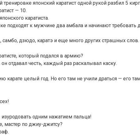
й тренировке японский каратист одной рукой разбил 5 кирп
атист — 10.
японского каратиста.
ке подходят к мужчине два амбала и начинают требовать д
, самбо, дзюдо, каратэ и еще много других страшных слов.
атисте, который подался в армию?
а он отдавал честь, каждый раз раскалывал каску.
ию карате целый год. Но его там не учили драться — его та
сех!
 изуродовать одним нажатием пальца!
е, мастер по джиу-джитсу?
раф.