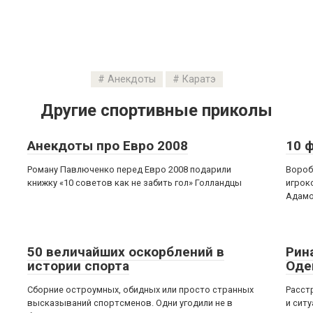
Анекдоты
Каратэ
Другие спортивные приколы
Анекдоты про Евро 2008
10 
Роману Павлюченко перед Евро 2008 подарили
Вороб
книжку «10 советов как не забить гол» Голландцы
игрок
Адамо
50 величайших оскорблений в
Рин
истории спорта
Оде
Сборние остроумных, обидных или просто странных
Расст
высказываний спортсменов. Одни угодили не в
и сит