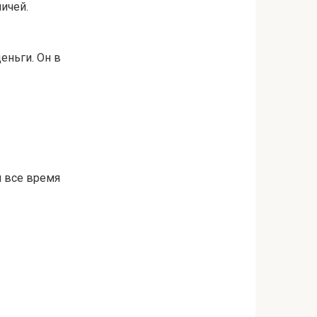
ичей.
еньги. Он в
м все время