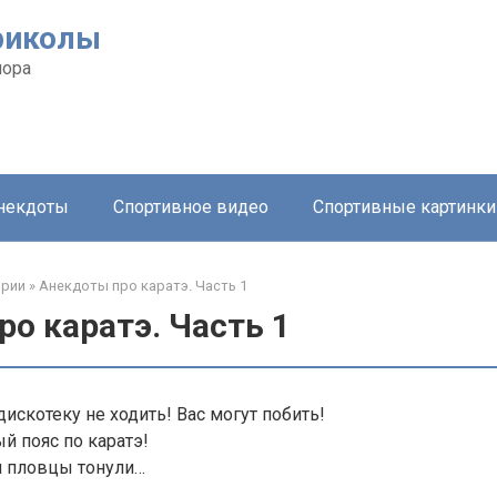
риколы
мора
анекдоты
Спортивное видео
Спортивные картинки
ории
»
Анекдоты про каратэ. Часть 1
о каратэ. Часть 1
 дискотеку не ходить! Вас могут побить!
ый пояс по каратэ!
 и пловцы тонули…