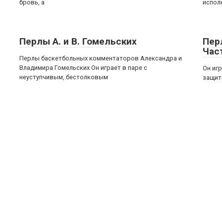
бровь, а
испол
Перлы А. и В. Гомельских
Пер
Час
Перлы баскетбольных комментаторов Александра и
Владимира Гомельских Он играет в паре с
Он иг
неуступчивым, бестолковым
защитн