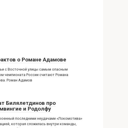
фактов о Романе Адамове
ьи с Восточной улицы самым опасным
ом чемпионата России считают Романа
ва. Роман Адамов
ат Билялетдинов про
мвингие и Родолфу
роенный последними неудачами «Локомотива»
уацией, которая сложилась внутри команды,