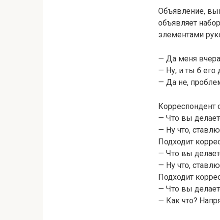
Объявление, вы
объявляет набор
элементами руко
— Да меня вчера
— Ну, и ты б его
— Да не, пробле
Корреспондент с
— Что вы делает
— Ну что, ставлю
Подходит коррес
— Что вы делает
— Ну что, ставлю
Подходит коррес
— Что вы делает
— Как что? Напр